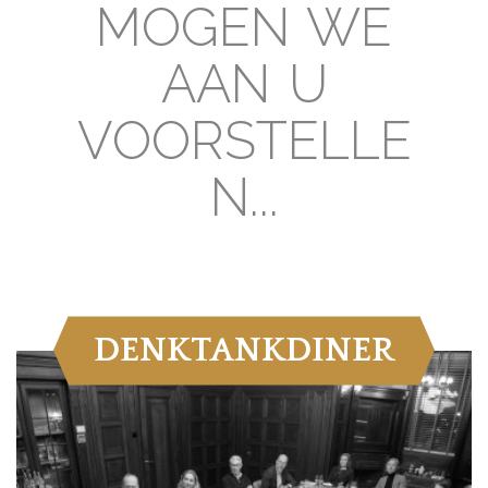
MOGEN WE
AAN U
VOORSTELLE
N...
DENKTANKDINER