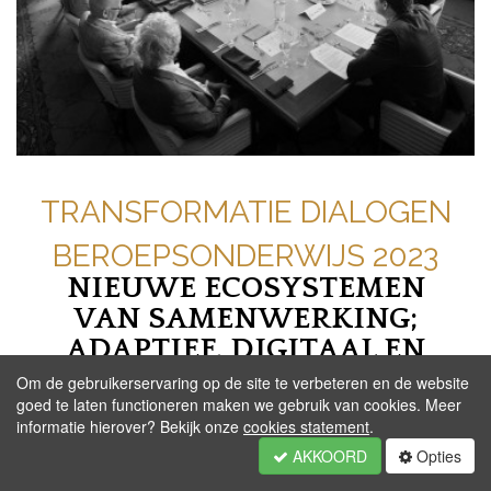
TRANSFORMATIE DIALOGEN
BEROEPSONDERWIJS 2023
NIEUWE ECOSYSTEMEN
VAN SAMENWERKING;
ADAPTIEF, DIGITAAL EN
KANSRIJK ONDERWIJS
Om de gebruikerservaring op de site te verbeteren en de website
goed te laten functioneren maken we gebruik van cookies. Meer
informatie hierover? Bekijk onze
cookies statement
.
AKKOORD
Opties
Datum: