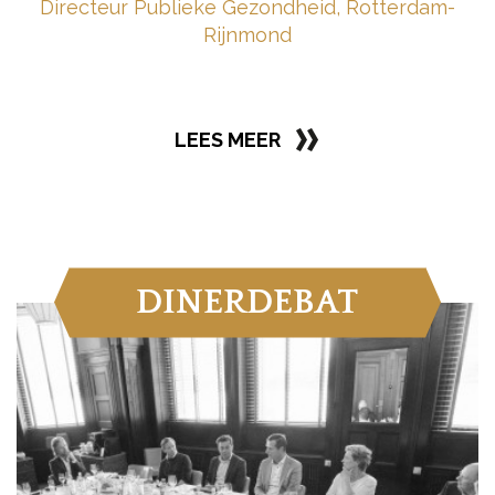
Directeur Publieke Gezondheid, Rotterdam-
Rijnmond
LEES MEER
DINERDEBAT